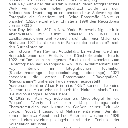
Man Ray war einer der ersten Künstler, deren fotografisches
Werk von Kennern höher geschätzt wurde als sein
Malerisches. Damit trug er entscheidend zur Aufwertung der
Fotografie als Kunstform bei. Seine Fotografie "Noire et
blanche" (1926) erzielte bei Christie´s 1998 den Rekordpreis
von 550000 $.
Man Ray lebt ab 1897 in New York. Er beschäftigt sich in
Abendkursen mit Kunst, arbeitet ab 1911 als
Landkartenzeichner und versucht sich als freier Maler und
Bildhauer. 1921 lässt er sich in Paris nieder und schließt sich
den Surrealisten an.
Der Fotograf Man Ray ist Autodidakt. Er verdient Geld mit
Reproduktionen und Porträts für Künstlerfreunde. Bereits
1922 eröffnet er sein eigenes Studio und avanciert zum
Leibfotografen der Avantgarde. Ab 1919 experimentiert Man
Ray intensiv mit fotografischen Techniken
(Sandwichmontage, Doppelbelichtung, Fotocollage). 1921
entstehen die ersten Fotogramme ("Rayografien",
"Rayogramme") und erste Fotos werden ausgestellt.
Ausserdem lernt er Alice Prin alias "Kiki" kennen, die seine
Geliebte und Muse wird und auch für "Noire et blache" und
"Le Violon d’Ingres" Modell steht.
Ab 1922 ist Man Ray nebenbei als Modefotograf für die
"Vogue", "Vanity Fair" u.a. tätig. Fotografische
Charakterstudien von kulturellen Größen seiner Zeit wie
Joyce, Proust, Picasso und Matisse entstehen. Bei ihm
lernen Berenice Abbott und Lee Miller, mit welcher er 1929
eine Liebesbeziehung eingeht und die Technik der
Solarisation erkundet.